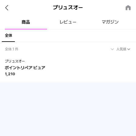
サロンでしか感じられない仕上がりや質感を毎日のホームケアで実現
サロン品質にこだわったブランド
プリュスオー
商品
レビュー
マガジン
全体
全体 1 件
プリュスオー
ポイントリペア ピュア
1,210