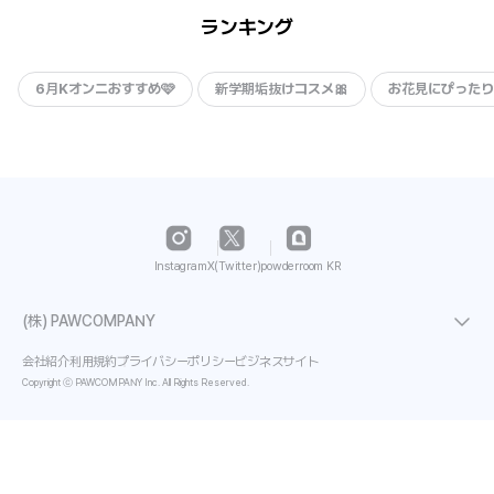
ランキング
6月Kオンニおすすめ🩷
新学期垢抜けコスメ🎀
お花見にぴったり
Instagram
X(Twitter)
powderroom KR
(株) PAWCOMPANY
会社紹介
利用規約
プライバシーポリシー
ビジネスサイト
Copyright ⓒ PAWCOMPANY Inc. All Rights Reserved.