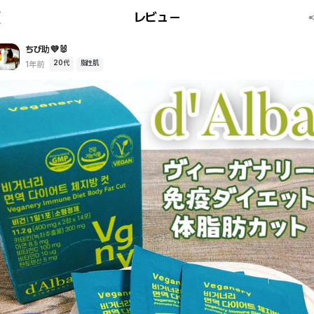
レビュー
ちび助💜‪🐰
20代
脂性肌
1年前