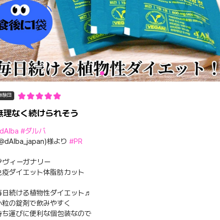
体験団
無理なく続けられそう
dAlba
#ダルバ
@dAlba_japan)様より
#PR
💚ヴィーガナリー
免疫ダイエット体脂肪カット
毎日続ける植物性ダイエット♬
小粒の錠剤で飲みやすく
持ち運びに便利な個包装なので