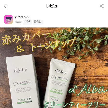
レビュー
さっっちん
40代
混合肌
1年前