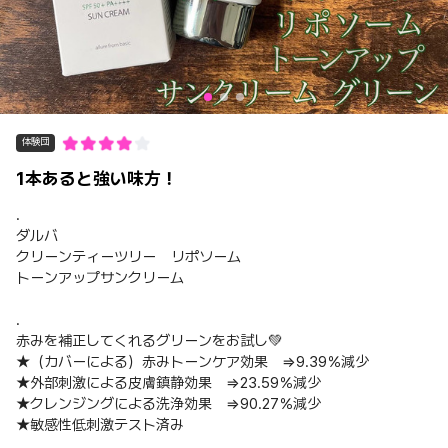
体験団
1本あると強い味方！
.
ダルバ
クリーンティーツリー リポソーム
トーンアップサンクリーム
.
赤みを補正してくれるグリーンをお試し💚
★（カバーによる）赤みトーンケア効果 ⇒9.39％減少
★外部刺激による皮膚鎮静効果 ⇒23.59％減少
★クレンジングによる洗浄効果 ⇒90.27％減少
★敏感性低刺激テスト済み