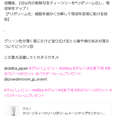
収穫後、2日以内の新鮮な生ティーツリーを*リポソーム化し、吸
収率をアップ！
【*リポソーム化：細胞を細かく分解して吸収を容易に助ける技
術】
.
グリーン色が薄く感じたけど塗り広げると小鼻や頬の赤みが落ち
ついてビックリ😍
この夏大活躍してくれそうです🎶
@dalba_japan
#ダルバ_レビュー
#dAlba
#ダルバ
#化粧下地
#赤
みカバーUVカット
#パウダールームプレゼント
@powderroom_jp_event
#ダルバ_レビュー
#dAlba
#ダルバ
#化粧下地
#赤みカバーUVカット
#
パウダールームプレゼント
ダルバ
クリーンティーツリーリポソーム トーンアップサンクリーム