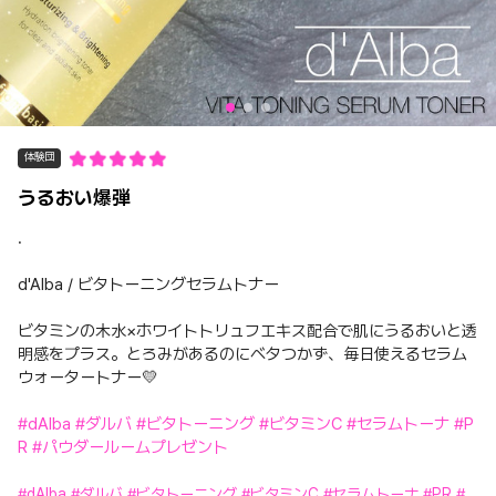
体験団
うるおい爆弾
.
d'Alba / ビタトーニングセラムトナー
ビタミンの木水×ホワイトトリュフエキス配合で肌にうるおいと透
明感をプラス。とろみがあるのにベタつかず、毎日使えるセラム
ウォータートナー💛
#dAlba
#ダルバ
#ビタトーニング
#ビタミンC
#セラムトーナ
#P
R
#パウダールームプレゼント
#dAlba
#ダルバ
#ビタトーニング
#ビタミンC
#セラムトーナ
#PR
#