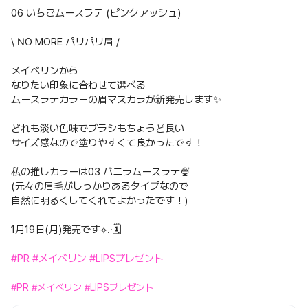
06 いちごムースラテ (ピンクアッシュ)
\ NO MORE パリパリ眉 /
メイベリンから
なりたい印象に合わせて選べる
ムースラテカラーの眉マスカラが新発売します✨️
どれも淡い色味でブラシもちょうど良い
サイズ感なので塗りやすくて良かったです！
私の推しカラーは03 バニラムースラテ🍨
(元々の眉毛がしっかりあるタイプなので
自然に明るくしてくれてよかったです！)
1月19日(月)発売です⟡.·🗓
#PR
#メイベリン
#LIPSプレゼント
#PR
#メイベリン
#LIPSプレゼント