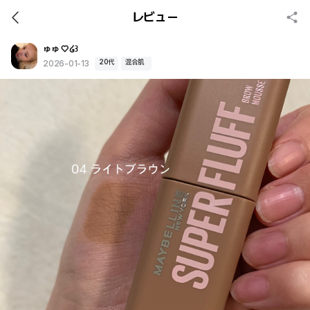
レビュー
ゅゅ ♡໒꒱
20代
混合肌
2026-01-13